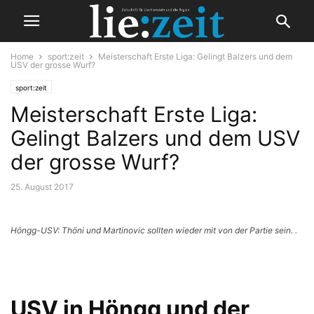
Home
sport:zeit
Meisterschaft Erste Liga: Gelingt Balzers und dem
USV der grosse Wurf?
sport:zeit
Meisterschaft Erste Liga:
Gelingt Balzers und dem USV
der grosse Wurf?
25. August 2017
Höngg-USV: Thöni und Martinovic sollten wieder mit von der Partie sein. .
USV in Höngg und der