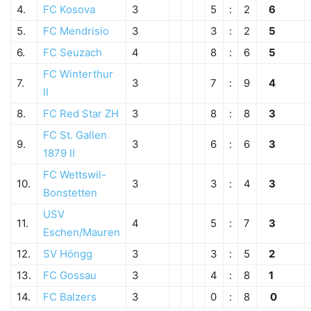
4.
FC Kosova
3
5
:
2
6
5.
FC Mendrisio
3
3
:
2
5
6.
FC Seuzach
4
8
:
6
5
FC Winterthur
7.
3
7
:
9
4
II
8.
FC Red Star ZH
3
8
:
8
3
FC St. Gallen
9.
3
6
:
6
3
1879 II
FC Wettswil-
10.
3
3
:
4
3
Bonstetten
USV
11.
4
5
:
7
3
Eschen/Mauren
12.
SV Höngg
3
3
:
5
2
13.
FC Gossau
3
4
:
8
1
14.
FC Balzers
3
0
:
8
0