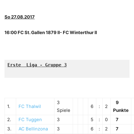
So 27.08.2017
16:00 FC St. Gallen 1879 II- FC Winterthur II
Erste  Liga - Gruppe 3

3
9
1.
FC Thalwil
6
:
2
Spiele
Punkte
2.
FC Tuggen
3
5
:
0
7
3.
AC Bellinzona
3
6
:
2
7