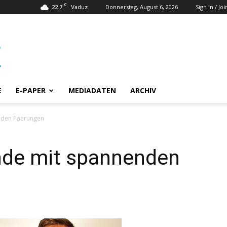
C
22.7
Donnerstag, August 6, 2026
Sign in / Joi
Vaduz
E
E-PAPER
MEDIADATEN
ARCHIV
enden Paarungen
unde mit spannenden