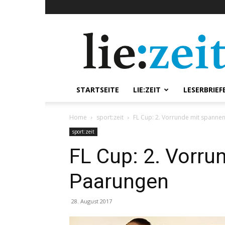
lie:zeit
online
STARTSEITE
LIE:ZEIT
LESERBRIEF
Home
sport:zeit
FL Cup: 2. Vorrunde mit spann
sport:zeit
FL Cup: 2. Vorr
Paarungen
28. August 2017