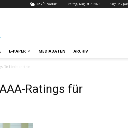
C
22.2
Freitag, August 7, 2026
Sign in / Joi
Vaduz
E
E-PAPER
MEDIADATEN
ARCHIV
s für Liechtenstein
AAA-Ratings für