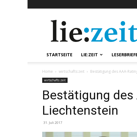
lie:zeit
online
STARTSEITE
LIE:ZEIT
LESERBRIEF
Home
wirtschafts:zeit
Bestätigung des AAA-Rating
wirtschafts:zeit
Bestätigung des 
Liechtenstein
31. Juli 2017