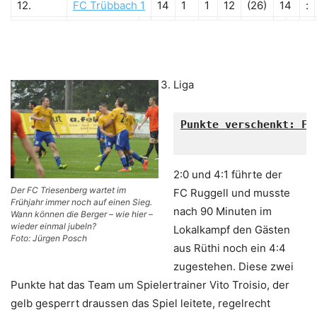
12.
FC Trübbach 1
14
1
1
12
(26)
14
:
Liga
Punkte verschenkt: FC
2:0 und 4:1 führte der
Der FC Triesenberg wartet im
FC Ruggell und musste
Frühjahr immer noch auf einen Sieg.
nach 90 Minuten im
Wann können die Berger – wie hier –
wieder einmal jubeln?
Lokalkampf den Gästen
Foto: Jürgen Posch
aus Rüthi noch ein 4:4
zugestehen. Diese zwei
Punkte hat das Team um Spielertrainer Vito Troisio, der
gelb gesperrt draussen das Spiel leitete, regelrecht