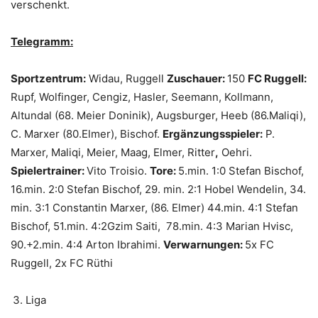
verschenkt.
Telegramm:
Sportzentrum:
Widau, Ruggell
Zuschauer:
150
FC Ruggell:
Rupf, Wolfinger, Cengiz, Hasler, Seemann, Kollmann,
Altundal (68. Meier Doninik), Augsburger, Heeb (86.Maliqi),
C. Marxer (80.Elmer), Bischof.
Ergänzungsspieler:
P.
Marxer, Maliqi, Meier, Maag, Elmer, Ritter
,
Oehri.
Spielertrainer:
Vito Troisio.
Tore:
5.min. 1:0 Stefan Bischof,
16.min. 2:0 Stefan Bischof, 29. min. 2:1 Hobel Wendelin, 34.
min. 3:1 Constantin Marxer, (86. Elmer) 44.min. 4:1 Stefan
Bischof, 51.min. 4:2Gzim Saiti, 78.min. 4:3 Marian Hvisc,
90.+2.min. 4:4 Arton Ibrahimi.
Verwarnungen:
5x FC
Ruggell, 2x FC Rüthi
Liga