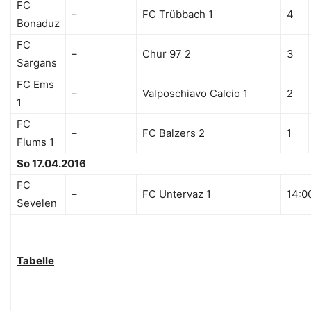
FC
–
FC Trübbach 1
4
Bonaduz
FC
–
Chur 97 2
3
Sargans
FC Ems
–
Valposchiavo Calcio 1
2
1
FC
–
FC Balzers 2
1
Flums 1
So 17.04.2016
FC
–
FC Untervaz 1
14:0
Sevelen
Tabelle