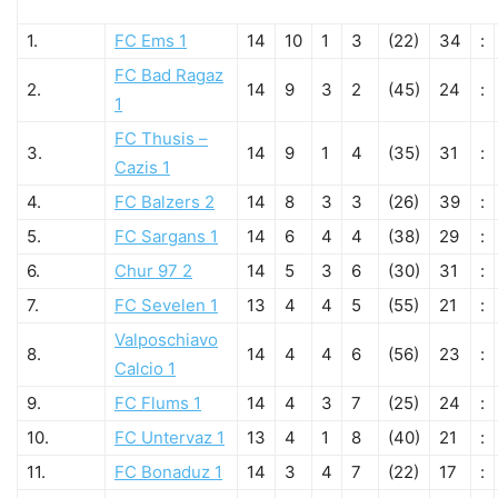
1.
FC Ems 1
14
10
1
3
(22)
34
:
FC Bad Ragaz
2.
14
9
3
2
(45)
24
:
1
FC Thusis –
3.
14
9
1
4
(35)
31
:
Cazis 1
4.
FC Balzers 2
14
8
3
3
(26)
39
:
5.
FC Sargans 1
14
6
4
4
(38)
29
:
6.
Chur 97 2
14
5
3
6
(30)
31
:
7.
FC Sevelen 1
13
4
4
5
(55)
21
:
Valposchiavo
8.
14
4
4
6
(56)
23
:
Calcio 1
9.
FC Flums 1
14
4
3
7
(25)
24
:
10.
FC Untervaz 1
13
4
1
8
(40)
21
:
11.
FC Bonaduz 1
14
3
4
7
(22)
17
: