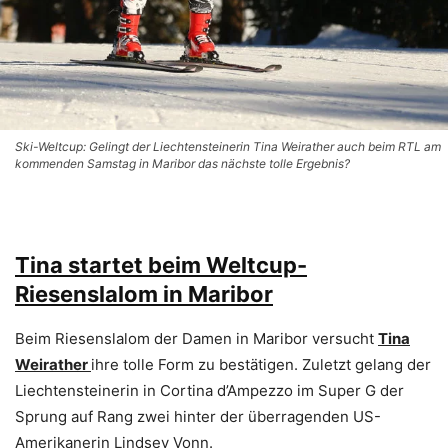
Ski-Weltcup: Gelingt der Liechtensteinerin Tina Weirather auch beim RTL am
kommenden Samstag in Maribor das nächste tolle Ergebnis?
Tina startet beim Weltcup-
Riesenslalom in Maribor
Beim Riesenslalom der Damen in Maribor versucht
Tina
Weirather
ihre tolle Form zu bestätigen. Zuletzt gelang der
Liechtensteinerin in Cortina d’Ampezzo im Super G der
Sprung auf Rang zwei hinter der überragenden US-
Amerikanerin Lindsey Vonn.