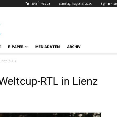
C
29.8
Samstag, August 8, 2026
Sign in / Joi
Vaduz
E
E-PAPER
MEDIADATEN
ARCHIV
ienz (AUT)
eltcup-RTL in Lienz