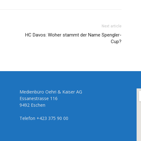
Next article
HC Davos: Woher stammt der Name Spengler-
Cup?
Medienbüro Oehri & Kaiser AG
Essanestrasse 116
9492 Eschen
Telefon +423 375 90 00