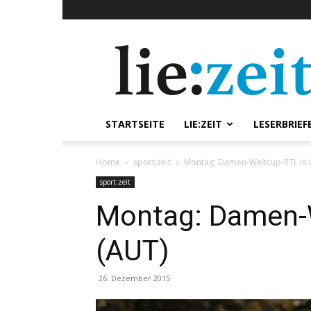
lie:zeit
online
STARTSEITE
LIE:ZEIT
LESERBRIEF
Home
sport:zeit
Montag: Damen-Weltcup-RTL in L
sport:zeit
Montag: Damen-W
(AUT)
26. Dezember 2015