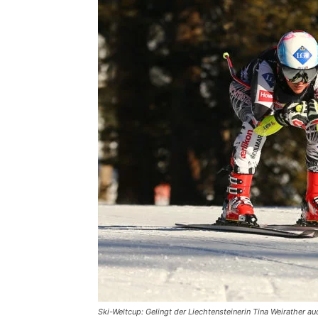
Ski-Weltcup: Gelingt der Liechtensteinerin Tina Weirather