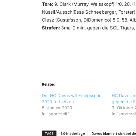
Tore:
9. Clark (Murray, Weisskopf) 1:0. 20. (
Nüssli/Ausschlüsse Schneeberger, Forster) 3
Olesz (Gustafsson, DiDomenico) 5:0. 58. Alb
Strafen:
3mal 2 min. gegen die SCL Tigers,
Related
Der HC Davos will Erfolgsserie
HC Davos mi
2020 fortsetzen
gegen die S
5. Januar 2020
3. Oktober 
In "sport:zeit"
In "sport:zei
TAGS
6:0-Niederlage
Davos blamiert sich bei d