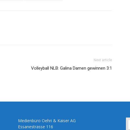
Next article
Volleyball NLB: Galina Damen gewinnen 3:1
Medienbüro Oehri & Kaiser AG
Essanestrasse 116