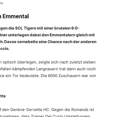
er.
im Emmental
gen die SCL Tigers mit einer brutalen 6:0-
ndner unterlagen dabei den Emmentalern gleich mit
ch. Davos vernebelte eine Chance nach der anderen
ccio.
optisch überlegen, zeigte sich nach zuletzt sieben
Umfallen kämpfenden Langnauern trat dann auch noch
ance ein Tor bedeutete. Die 6000 Zuschauern war von
tte
uf den Genève-Servette HC. Gegen die Romands ist
zunehmen, dass Trainer Del Curto Umstellungen