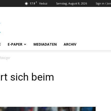
C
17.9
Samstag, August 8, 2026
Sign in / Joi
Vaduz
E
E-PAPER
MEDIADATEN
ARCHIV
fsteiger
rt sich beim