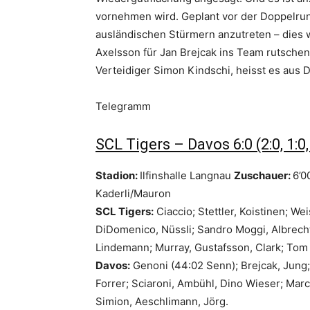
vornehmen wird. Geplant vor der Doppelrun
ausländischen Stürmern anzutreten – dies 
Axelsson für Jan Brejcak ins Team rutsche
Verteidiger Simon Kindschi, heisst es aus 
Telegramm
SCL Tigers – Davos 6:0 (2:0, 1:0,
Stadion:
Ilfinshalle Langnau
Zuschauer:
6’0
Kaderli/Mauron
SCL Tigers:
Ciaccio; Stettler, Koistinen; We
DiDomenico, Nüssli; Sandro Moggi, Albrecht
Lindemann; Murray, Gustafsson, Clark; Tom
Davos:
Genoni (44:02 Senn); Brejcak, Jung
Forrer; Sciaroni, Ambühl, Dino Wieser; Marc
Simion, Aeschlimann, Jörg.