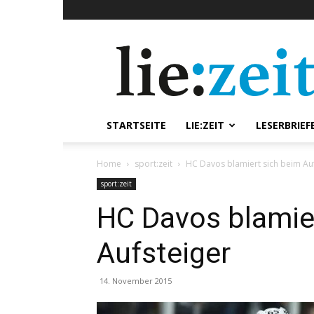
lie:zeit
online
STARTSEITE
LIE:ZEIT
LESERBRIEF
Home
sport:zeit
HC Davos blamiert sich beim Au
sport:zeit
HC Davos blamie
Aufsteiger
14. November 2015