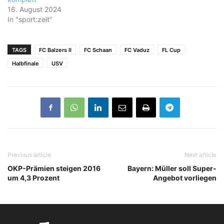
16. August 2024
In "sport:zeit"
TAGS
FC Balzers II
FC Schaan
FC Vaduz
FL Cup
Halbfinale
USV
Previous article
Next article
OKP-Prämien steigen 2016
Bayern: Müller soll Super-
um 4,3 Prozent
Angebot vorliegen