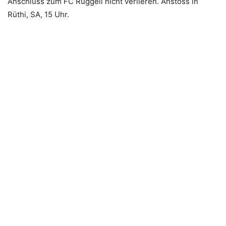
Anschluss zum FC Ruggell nicht verlieren. Anstoss in
Rüthi, SA, 15 Uhr.