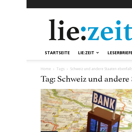
lie:zeit
online
STARTSEITE
LIE:ZEIT
LESERBRIEF
Home
Tags
Schweiz und andere Staaten ebenfalls
Tag: Schweiz und andere S