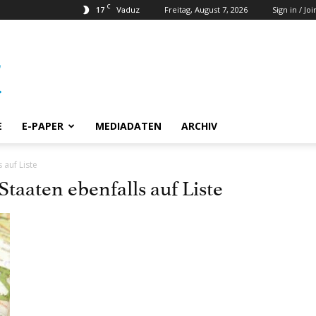
C
17
Freitag, August 7, 2026
Sign in / Joi
Vaduz
E
E-PAPER
MEDIADATEN
ARCHIV
 auf Liste
taaten ebenfalls auf Liste