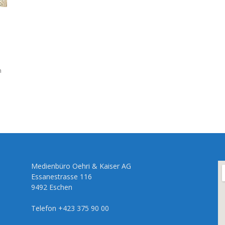
-
h
Medienbüro Oehri & Kaiser AG
Essanestrasse 116
9492 Eschen
Telefon +423 375 90 00