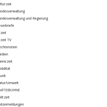
ltur:zeit
andesverwaltung
andesverwaltung und Regierung
serbriefe
e:zeit
e:zeit TV
echtenstein
edien
ine:zeit
bilität
usik
atur/Umwelt
ARTEIBÜHNE
lit:zeit
olizeimeldungen