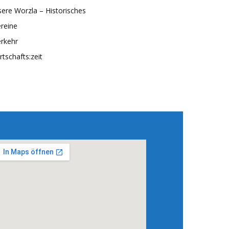
ere Worzla – Historisches
reine
rkehr
rtschafts:zeit