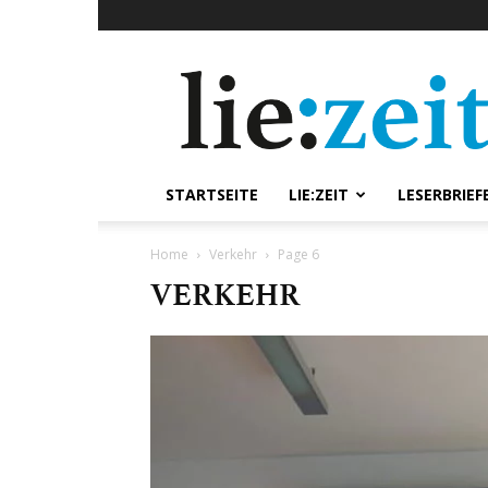
lie:zeit
online
STARTSEITE
LIE:ZEIT
LESERBRIEF
Home
Verkehr
Page 6
VERKEHR