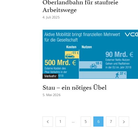
Oberlandbahn für staufreie
Arbeitswege
4. Juli 2025
Verkehr
Stau – ein nötiges Übel
5. Mai 2026
...
1
5
6
7