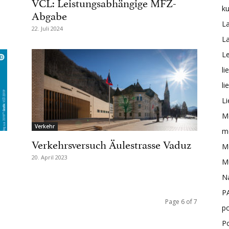
VCL: Leistungsabhängige MFZ-
ku
Abgabe
L
22. Juli 2024
L
Le
li
li
Li
M
Verkehr
me
Verkehrsversuch Äulestrasse Vaduz
Mo
20. April 2023
M
N
P
Page 6 of 7
po
P