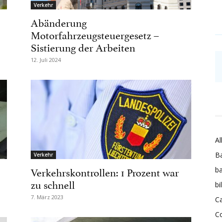
Verkehr
Abänderung
Motorfahrzeugsteuergesetz –
Sistierung der Arbeiten
12. Juli 2024
Al
Ba
Verkehr
Verkehrskontrollen: 1 Prozent war
ba
zu schnell
bi
7. März 2023
Ca
C