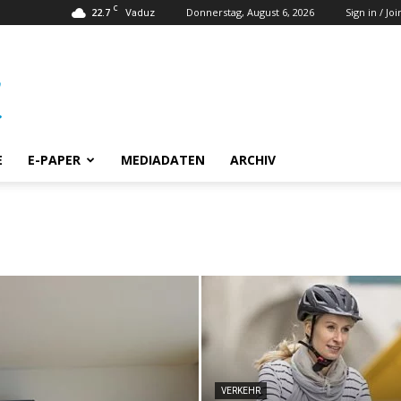
C
22.7
Donnerstag, August 6, 2026
Sign in / Joi
Vaduz
E
E-PAPER
MEDIADATEN
ARCHIV
VERKEHR