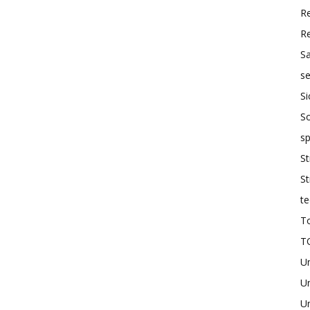
R
R
S
se
Si
So
sp
St
St
te
To
T
U
Un
Un