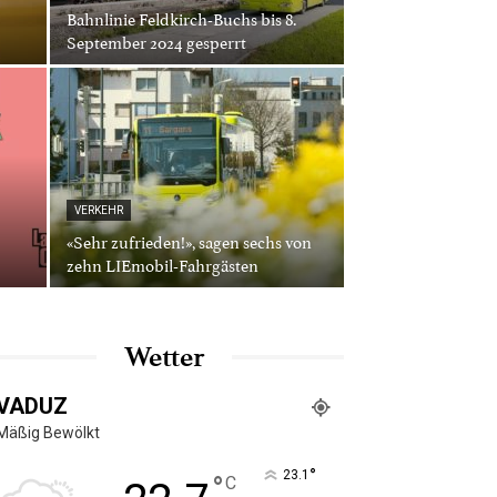
Bahnlinie Feldkirch-Buchs bis 8.
September 2024 gesperrt
VERKEHR
«Sehr zufrieden!», sagen sechs von
zehn LIEmobil-Fahrgästen
Wetter
VADUZ
Mäßig Bewölkt
°
23.1
°
C