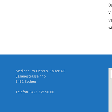
Üs
Ve
Ve
wi
Medienbüro Oehri & Kaiser AG
Essanestrasse 116
9492 Eschen
Telefon +423 375 90 00