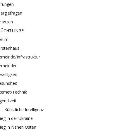
hrungen
ergiefragen
inanzen
LÜCHTLINGE
orum
ürstenhaus
meinde/Infrastruktur
emeinden
selligkeit
esundheit
ternet/Technik
gend:zeit
 – Künstliche Intelligenz
ieg in der Ukraine
ieg in Nahen Osten