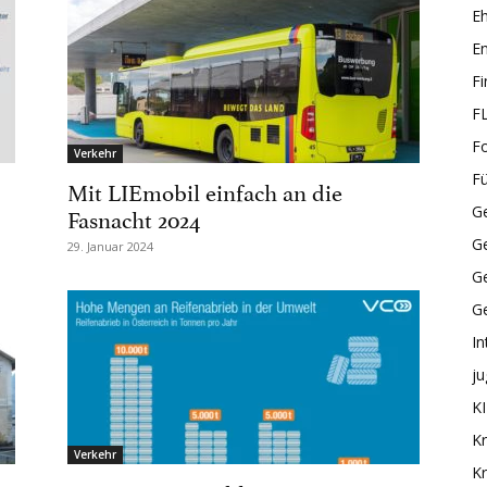
E
En
F
F
F
Verkehr
F
Mit LIEmobil einfach an die
Fasnacht 2024
Ge
G
29. Januar 2024
Ge
G
In
ju
KI
Kr
Verkehr
Kr