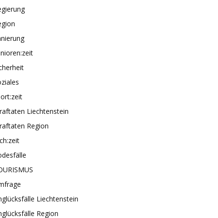
egierung
egion
anierung
nioren:zeit
cherheit
ziales
ort:zeit
raftaten Liechtenstein
raftaten Region
ch:zeit
desfälle
OURISMUS
mfrage
glücksfälle Liechtenstein
glücksfälle Region