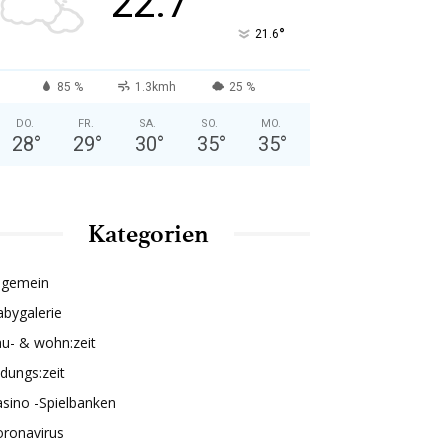
22.7
°
21.6
85 %
1.3kmh
25 %
DO.
FR.
SA.
SO.
MO.
28
°
29
°
30
°
35
°
35
°
Kategorien
lgemein
bygalerie
u- & wohn:zeit
ldungs:zeit
sino -Spielbanken
oronavirus