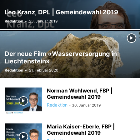
TODESFÄLLE
TOURISMUS
UMFRAGE
Leo Kranz, DPL | Gemeindewahl 2019
ÜSERE WORZLA - HISTORISCHES
VEREINE
VERKEHR
Redaktion
-
23. Januar 2019
WIRTSCHAFTS:ZEIT
Der neue Film «Wasserversorgung in
Liechtenstein»
Redaktion
-
21. Februar 2020
Norman Wohlwend, FBP |
Gemeindewahl 2019
Redaktion
-
30. Januar 2019
Maria Kaiser-Eberle, FBP |
Gemeindewahl 2019