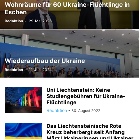
Wohnräume für 60 Ukraine-Flüchtlinge in
TODESFÄLLE
TOURISMUS
UMFRAGE
Eschen
ÜSERE WORZLA - HISTORISCHES
VEREINE
VERKEHR
Redaktion
-
29. Mai 2026
WIRTSCHAFTS:ZEIT
Wiederaufbau der Ukraine
Redaktion
-
11. Juni 2024
Uni Liechtenstein: Keine
Studiengebühren für Ukraine-
Flüchtlinge
Redaktion
-
30. August 2022
Das Liechtensteinische Rote
Kreuz beherbergt seit Anfang
März Urkainerinnen und Ukrainer