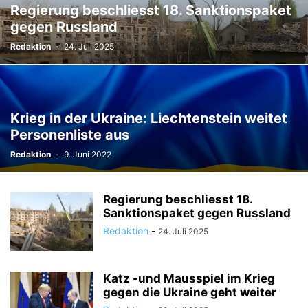
Regierung beschliesst 18. Sanktionspaket
TODESFÄLLE
TOURISMUS
UMFRAGE
gegen Russland
ÜSERE WORZLA - HISTORISCHES
VEREINE
VERKEHR
Redaktion
-
24. Juli 2025
WIRTSCHAFTS:ZEIT
Krieg in der Ukraine: Liechtenstein weitet
Personenliste aus
Redaktion
-
9. Juni 2022
Regierung beschliesst 18.
Sanktionspaket gegen Russland
Redaktion
-
24. Juli 2025
Katz -und Mausspiel im Krieg
gegen die Ukraine geht weiter