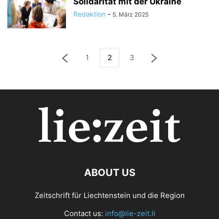
Solidarität mit der Ukraine
Redaktion
-
5. März 2025
1
2
3
ABOUT US
Zeitschrift für Liechtenstein und die Region
Contact us:
info@lie-zeit.li